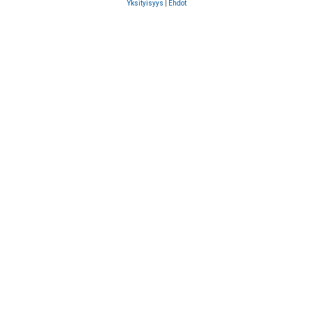
Yksityisyys
|
Ehdot