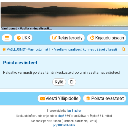
VAELLUSNET -
Vaellusturinat II
Keskustelua vaeltamisesta ja Lapista
UKK
Rekisteröidy
Kirjaudu sisään
E
VAELLUSNET - Vaellusturinat II
Vaella virtuaalisesti kunnes pääset oikeasti
t
Poista evästeet
s
i
Haluatko varmasti poistaa tämän keskustelufoorumin asettamat evästeet?
Viesti Ylläpidolle
Poista evästeet
Breeze style by
Ian Bradley
Keskustelufoorumin ohjelmisto
phpBB
® Forum Software © phpBB Limited
Käännös: phpBB Suomi (lurttinen, harritapio, Pettis)
phpBB SiteMaker