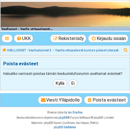
VAELLUSNET -
Vaellusturinat II
Keskustelua vaeltamisesta ja Lapista
UKK
Rekisteröidy
Kirjaudu sisään
E
VAELLUSNET - Vaellusturinat II
Vaella virtuaalisesti kunnes pääset oikeasti
t
Poista evästeet
s
i
Haluatko varmasti poistaa tämän keskustelufoorumin asettamat evästeet?
Viesti Ylläpidolle
Poista evästeet
Breeze style by
Ian Bradley
Keskustelufoorumin ohjelmisto
phpBB
® Forum Software © phpBB Limited
Käännös: phpBB Suomi (lurttinen, harritapio, Pettis)
phpBB SiteMaker