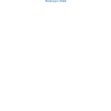
Yksityisyys
|
Ehdot