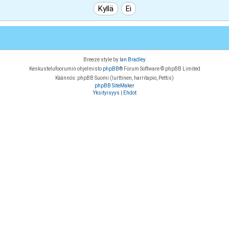
Breeze style by
Ian Bradley
Keskustelufoorumin ohjelmisto
phpBB
® Forum Software © phpBB Limited
Käännös: phpBB Suomi (lurttinen, harritapio, Pettis)
phpBB SiteMaker
Yksityisyys
|
Ehdot