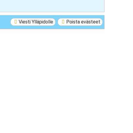
Viesti Ylläpidolle
Poista evästeet