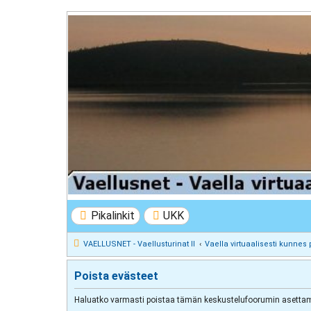
VAELLUSNET - Vaellusturinat II
Keskustelua vaeltamisesta ja Lapista
Pikalinkit
UKK
VAELLUSNET - Vaellusturinat II
Vaella virtuaalisesti kunnes 
Poista evästeet
Haluatko varmasti poistaa tämän keskustelufoorumin asettam