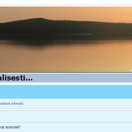
pääset oikeasti
at evästeet?