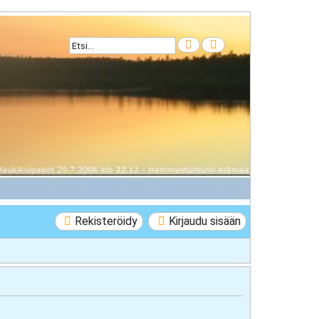
Etsi
Tarkennettu haku
Rekisteröidy
Kirjaudu sisään