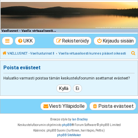
VAELLUSNET -
Vaellusturinat II
Keskustelua vaeltamisesta ja Lapista
UKK
Rekisteröidy
Kirjaudu sisään
E
VAELLUSNET - Vaellusturinat II
Vaella virtuaalisesti kunnes pääset oikeasti
t
Poista evästeet
s
i
Haluatko varmasti poistaa tämän keskustelufoorumin asettamat evästeet?
Viesti Ylläpidolle
Poista evästeet
Breeze style by
Ian Bradley
Keskustelufoorumin ohjelmisto
phpBB
® Forum Software © phpBB Limited
Käännös: phpBB Suomi (lurttinen, harritapio, Pettis)
phpBB SiteMaker