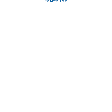
Yksityisyys
|
Ehdot