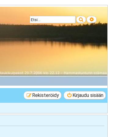
Etsi
Tarkennettu haku
Rekisteröidy
Kirjaudu sisään