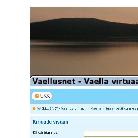
VAELLUSNET - Vaellusturinat II
Keskustelua vaeltamisesta ja Lapista
UKK
VAELLUSNET - Vaellusturinat II
Vaella virtuaalisesti kunnes 
Kirjaudu sisään
Käyttäjätunnus: