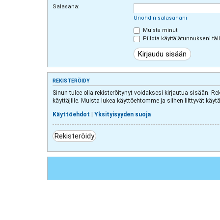
Salasana:
Unohdin salasanani
Muista minut
Piilota käyttäjätunnukseni täl
REKISTERÖIDY
Sinun tulee olla rekisteröitynyt voidaksesi kirjautua sisään. Re
käyttäjille. Muista lukea käyttöehtomme ja siihen liittyvät k
Käyttöehdot
|
Yksityisyyden suoja
Rekisteröidy