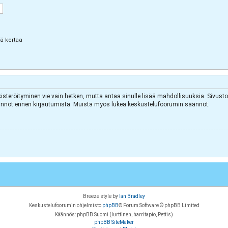
lä kertaa
kisteröityminen vie vain hetken, mutta antaa sinulle lisää mahdollisuuksia. Sivuston
äytännöt ennen kirjautumista. Muista myös lukea keskustelufoorumin säännöt.
Breeze style by
Ian Bradley
Keskustelufoorumin ohjelmisto
phpBB
® Forum Software © phpBB Limited
Käännös: phpBB Suomi (lurttinen, harritapio, Pettis)
phpBB SiteMaker