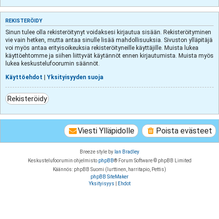
REKISTERÖIDY
Sinun tulee olla rekisteröitynyt voidaksesi kirjautua sisään. Rekisteröityminen
vie vain hetken, mutta antaa sinulle lisää mahdollisuuksia. Sivuston ylläpitäjä
voi myös antaa erityisoikeuksia rekisteröityneille käyttäjille. Muista lukea
käyttöehtomme ja siihen liittyvät käytännöt ennen kirjautumista. Muista myös
lukea keskustelufoorumin säännöt.
Käyttöehdot
|
Yksityisyyden suoja
Rekisteröidy
Viesti Ylläpidolle
Poista evästeet
Breeze style by
Ian Bradley
Keskustelufoorumin ohjelmisto
phpBB
® Forum Software © phpBB Limited
Käännös: phpBB Suomi (lurttinen, harritapio, Pettis)
phpBB SiteMaker
Yksityisyys
|
Ehdot