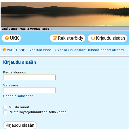
VAELLUSNET -
Vaellusturinat II
Keskustelua vaeltamisesta ja Lapista
UKK
Rekisteröidy
Kirjaudu sisään
VAELLUSNET - Vaellusturinat II
Vaella virtuaalisesti kunnes pääset oikeasti
Kirjaudu sisään
Käyttäjätunnus:
Salasana:
Unohdin salasanani
Muista minut
Piilota käyttäjätunnukseni tällä kertaa