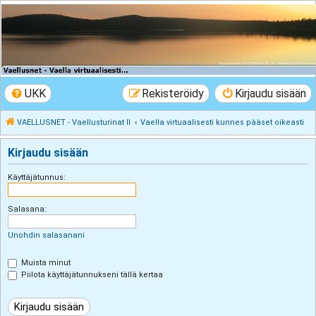
VAELLUSNET -
Vaellusturinat II
Keskustelua vaeltamisesta ja Lapista
UKK
Rekisteröidy
Kirjaudu sisään
VAELLUSNET - Vaellusturinat II
Vaella virtuaalisesti kunnes pääset oikeasti
Kirjaudu sisään
Käyttäjätunnus:
Salasana:
Unohdin salasanani
Muista minut
Piilota käyttäjätunnukseni tällä kertaa