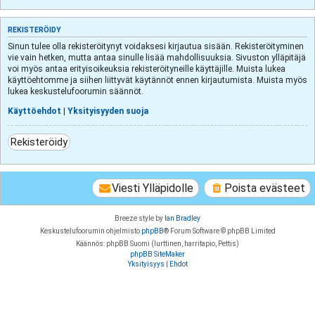
REKISTERÖIDY
Sinun tulee olla rekisteröitynyt voidaksesi kirjautua sisään. Rekisteröityminen
vie vain hetken, mutta antaa sinulle lisää mahdollisuuksia. Sivuston ylläpitäjä
voi myös antaa erityisoikeuksia rekisteröityneille käyttäjille. Muista lukea
käyttöehtomme ja siihen liittyvät käytännöt ennen kirjautumista. Muista myös
lukea keskustelufoorumin säännöt.
Käyttöehdot
|
Yksityisyyden suoja
Rekisteröidy
Viesti Ylläpidolle
Poista evästeet
Breeze style by
Ian Bradley
Keskustelufoorumin ohjelmisto
phpBB
® Forum Software © phpBB Limited
Käännös: phpBB Suomi (lurttinen, harritapio, Pettis)
phpBB SiteMaker
Yksityisyys
|
Ehdot