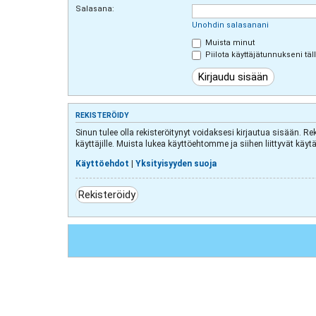
Salasana:
Unohdin salasanani
Muista minut
Piilota käyttäjätunnukseni täl
REKISTERÖIDY
Sinun tulee olla rekisteröitynyt voidaksesi kirjautua sisään. Re
käyttäjille. Muista lukea käyttöehtomme ja siihen liittyvät k
Käyttöehdot
|
Yksityisyyden suoja
Rekisteröidy