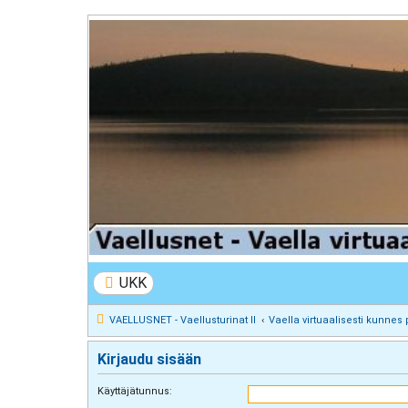
VAELLUSNET - Vaellusturinat II
Keskustelua vaeltamisesta ja Lapista
UKK
VAELLUSNET - Vaellusturinat II
Vaella virtuaalisesti kunnes 
Kirjaudu sisään
Käyttäjätunnus: