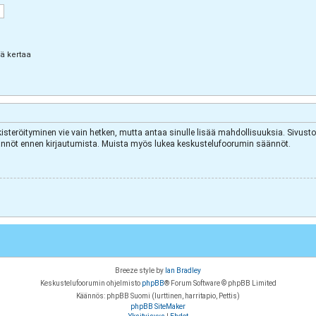
lä kertaa
kisteröityminen vie vain hetken, mutta antaa sinulle lisää mahdollisuuksia. Sivuston
äytännöt ennen kirjautumista. Muista myös lukea keskustelufoorumin säännöt.
Breeze style by
Ian Bradley
Keskustelufoorumin ohjelmisto
phpBB
® Forum Software © phpBB Limited
Käännös: phpBB Suomi (lurttinen, harritapio, Pettis)
phpBB SiteMaker