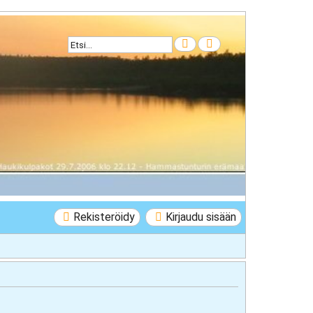
Etsi
Tarkennettu haku
Rekisteröidy
Kirjaudu sisään