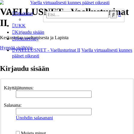
VAELLUSNET - Vaellusturinat
Tarken
Pikalinkit
Etsi
haku
II
UKK
Kirjaudu sisään
Keskustelua vaeltamisesta ja Lapista
Rekisteröidy
Hyppää sisältöön
VAELLUSNET - Vaellusturinat II
Vaella virtuaalisesti kunnes
pääset oikeasti
Kirjaudu sisään
Käyttäjätunnus:
Salasana:
Unohdin salasanani
Muista minut