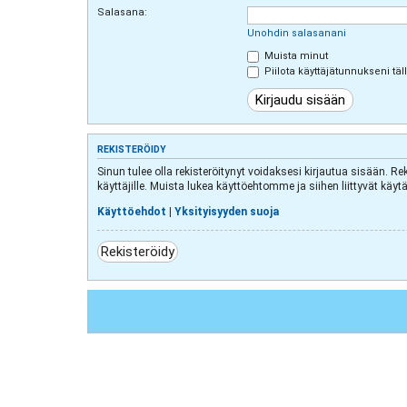
Salasana:
Unohdin salasanani
Muista minut
Piilota käyttäjätunnukseni täl
REKISTERÖIDY
Sinun tulee olla rekisteröitynyt voidaksesi kirjautua sisään. Re
käyttäjille. Muista lukea käyttöehtomme ja siihen liittyvät k
Käyttöehdot
|
Yksityisyyden suoja
Rekisteröidy