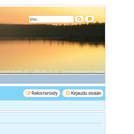
Etsi
Tarkennettu haku
Rekisteröidy
Kirjaudu sisään