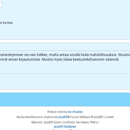
lä kertaa
kisteröityminen vie vain hetken, mutta antaa sinulle lisää mahdollisuuksia. Sivuston
äytännöt ennen kirjautumista. Muista myös lukea keskustelufoorumin säännöt.
Breeze style by
Ian Bradley
Keskustelufoorumin ohjelmisto
phpBB
® Forum Software © phpBB Limited
Käännös: phpBB Suomi (lurttinen, harritapio, Pettis)
phpBB SiteMaker