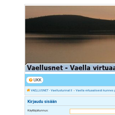
VAELLUSNET - Vaellusturinat II
Keskustelua vaeltamisesta ja Lapista
UKK
VAELLUSNET - Vaellusturinat II
Vaella virtuaalisesti kunnes 
Kirjaudu sisään
Käyttäjätunnus: