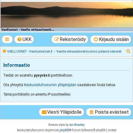
VAELLUSNET -
Vaellusturinat II
Keskustelua vaeltamisesta ja Lapista
UKK
Rekisteröidy
Kirjaudu sisään
E
VAELLUSNET - Vaellusturinat II
Vaella virtuaalisesti kunnes pääset oikeasti
t
Informaatio
s
i
Teidät on asetettu
pysyvästi
porttikieltoon.
Ota yhteyttä
Keskustelufoorumin ylläpitäjään
saadaksesi lisää tietoa.
Tämä porttikielto on annettu IP-osoitteellesi.
Viesti Ylläpidolle
Poista evästeet
Breeze style by
Ian Bradley
Keskustelufoorumin ohjelmisto
phpBB
® Forum Software © phpBB Limited