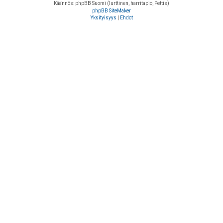
Käännös: phpBB Suomi (lurttinen, harritapio, Pettis)
phpBB SiteMaker
Yksityisyys
|
Ehdot