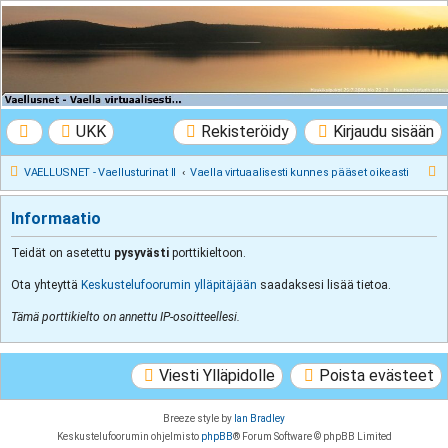
VAELLUSNET -
Vaellusturinat II
Keskustelua vaeltamisesta ja Lapista
UKK
Rekisteröidy
Kirjaudu sisään
E
VAELLUSNET - Vaellusturinat II
Vaella virtuaalisesti kunnes pääset oikeasti
t
Informaatio
s
i
Teidät on asetettu
pysyvästi
porttikieltoon.
Ota yhteyttä
Keskustelufoorumin ylläpitäjään
saadaksesi lisää tietoa.
Tämä porttikielto on annettu IP-osoitteellesi.
Viesti Ylläpidolle
Poista evästeet
Breeze style by
Ian Bradley
Keskustelufoorumin ohjelmisto
phpBB
® Forum Software © phpBB Limited