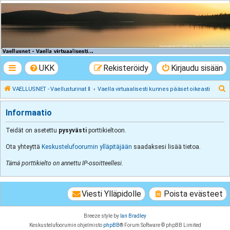
VAELLUSNET -
Vaellusturinat II
Keskustelua vaeltamisesta ja Lapista
UKK
Rekisteröidy
Kirjaudu sisään
E
VAELLUSNET - Vaellusturinat II
Vaella virtuaalisesti kunnes pääset oikeasti
t
Informaatio
s
i
Teidät on asetettu
pysyvästi
porttikieltoon.
Ota yhteyttä
Keskustelufoorumin ylläpitäjään
saadaksesi lisää tietoa.
Tämä porttikielto on annettu IP-osoitteellesi.
Viesti Ylläpidolle
Poista evästeet
Breeze style by
Ian Bradley
Keskustelufoorumin ohjelmisto
phpBB
® Forum Software © phpBB Limited