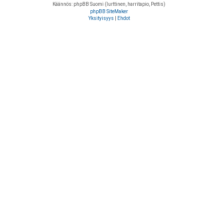
Käännös: phpBB Suomi (lurttinen, harritapio, Pettis)
phpBB SiteMaker
Yksityisyys
|
Ehdot