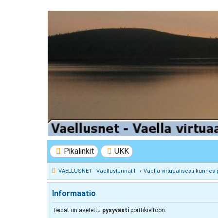
VAELLUSNET - Vaellusturinat II
Keskustelua vaeltamisesta ja Lapista
Pikalinkit
UKK
VAELLUSNET - Vaellusturinat II
Vaella virtuaalisesti kunnes 
Informaatio
Teidät on asetettu
pysyvästi
porttikieltoon.