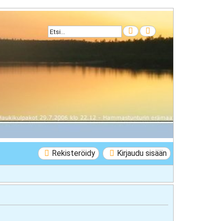
Etsi
Tarkennettu haku
Rekisteröidy
Kirjaudu sisään