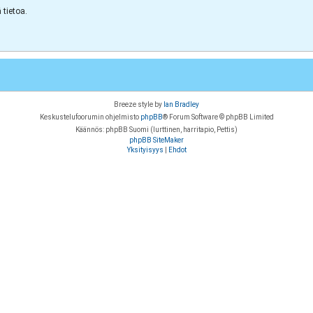
tietoa.
Breeze style by
Ian Bradley
Keskustelufoorumin ohjelmisto
phpBB
® Forum Software © phpBB Limited
Käännös: phpBB Suomi (lurttinen, harritapio, Pettis)
phpBB SiteMaker
Yksityisyys
|
Ehdot