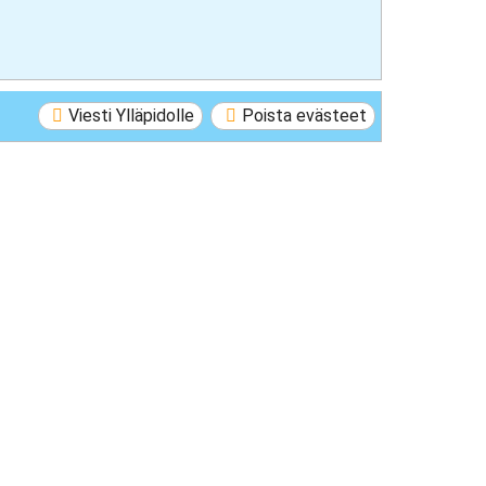
Viesti Ylläpidolle
Poista evästeet