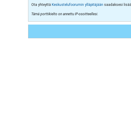
Ota yhteyttä
Keskustelufoorumin ylläpitäjään
saadaksesi lisää 
Tämä porttikielto on annettu IP-osoitteellesi.