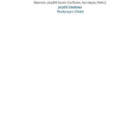
Käännös: phpBB Suomi (lurttinen, harritapio, Pettis)
phpBB SiteMaker
Yksityisyys
|
Ehdot