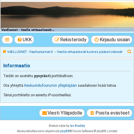
VAELLUSNET -
Vaellusturinat II
Keskustelua vaeltamisesta ja Lapista
UKK
Rekisteröidy
Kirjaudu sisään
E
VAELLUSNET - Vaellusturinat II
Vaella virtuaalisesti kunnes pääset oikeasti
t
Informaatio
s
i
Teidät on asetettu
pysyvästi
porttikieltoon.
Ota yhteyttä
Keskustelufoorumin ylläpitäjään
saadaksesi lisää tietoa.
Tämä porttikielto on annettu IP-osoitteellesi.
Viesti Ylläpidolle
Poista evästeet
Breeze style by
Ian Bradley
Keskustelufoorumin ohjelmisto
phpBB
® Forum Software © phpBB Limited