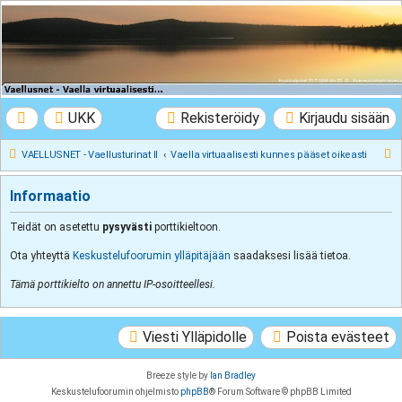
VAELLUSNET -
Vaellusturinat II
Keskustelua vaeltamisesta ja Lapista
UKK
Rekisteröidy
Kirjaudu sisään
E
VAELLUSNET - Vaellusturinat II
Vaella virtuaalisesti kunnes pääset oikeasti
t
Informaatio
s
i
Teidät on asetettu
pysyvästi
porttikieltoon.
Ota yhteyttä
Keskustelufoorumin ylläpitäjään
saadaksesi lisää tietoa.
Tämä porttikielto on annettu IP-osoitteellesi.
Viesti Ylläpidolle
Poista evästeet
Breeze style by
Ian Bradley
Keskustelufoorumin ohjelmisto
phpBB
® Forum Software © phpBB Limited