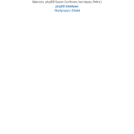
Käännös: phpBB Suomi (lurttinen, harritapio, Pettis)
phpBB SiteMaker
Yksityisyys
|
Ehdot