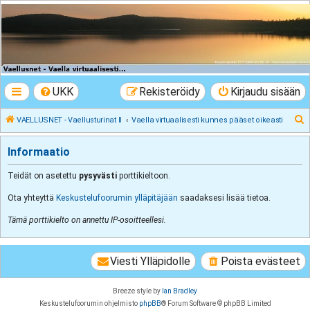
VAELLUSNET -
Vaellusturinat II
Keskustelua vaeltamisesta ja Lapista
UKK
Rekisteröidy
Kirjaudu sisään
E
VAELLUSNET - Vaellusturinat II
Vaella virtuaalisesti kunnes pääset oikeasti
t
Informaatio
s
i
Teidät on asetettu
pysyvästi
porttikieltoon.
Ota yhteyttä
Keskustelufoorumin ylläpitäjään
saadaksesi lisää tietoa.
Tämä porttikielto on annettu IP-osoitteellesi.
Viesti Ylläpidolle
Poista evästeet
Breeze style by
Ian Bradley
Keskustelufoorumin ohjelmisto
phpBB
® Forum Software © phpBB Limited