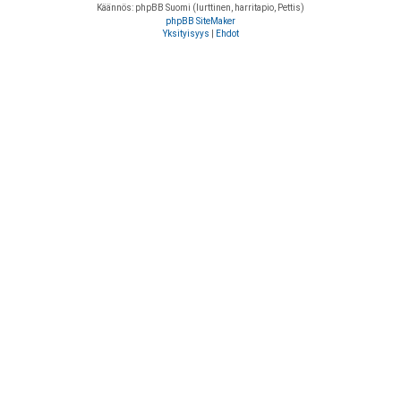
Käännös: phpBB Suomi (lurttinen, harritapio, Pettis)
phpBB SiteMaker
Yksityisyys
|
Ehdot