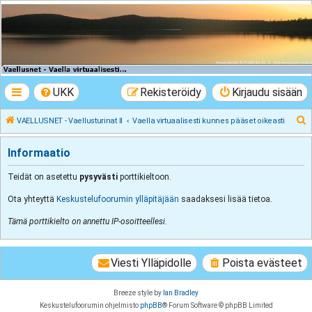
VAELLUSNET -
Vaellusturinat II
Keskustelua vaeltamisesta ja Lapista
UKK
Rekisteröidy
Kirjaudu sisään
E
VAELLUSNET - Vaellusturinat II
Vaella virtuaalisesti kunnes pääset oikeasti
t
Informaatio
s
i
Teidät on asetettu
pysyvästi
porttikieltoon.
Ota yhteyttä
Keskustelufoorumin ylläpitäjään
saadaksesi lisää tietoa.
Tämä porttikielto on annettu IP-osoitteellesi.
Viesti Ylläpidolle
Poista evästeet
Breeze style by
Ian Bradley
Keskustelufoorumin ohjelmisto
phpBB
® Forum Software © phpBB Limited