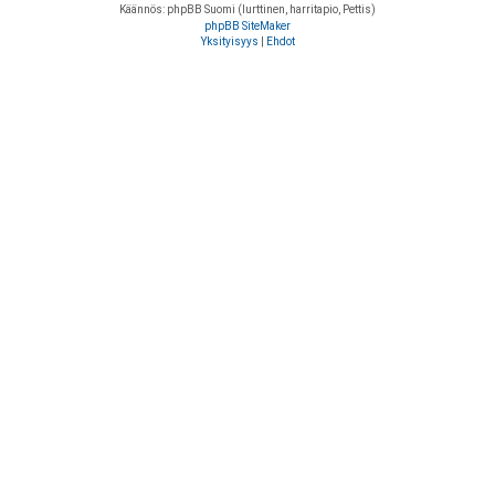
Käännös: phpBB Suomi (lurttinen, harritapio, Pettis)
phpBB SiteMaker
Yksityisyys
|
Ehdot