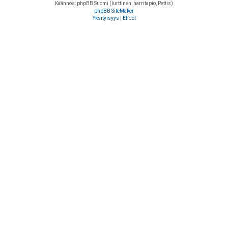
Käännös: phpBB Suomi (lurttinen, harritapio, Pettis)
phpBB SiteMaker
Yksityisyys
|
Ehdot