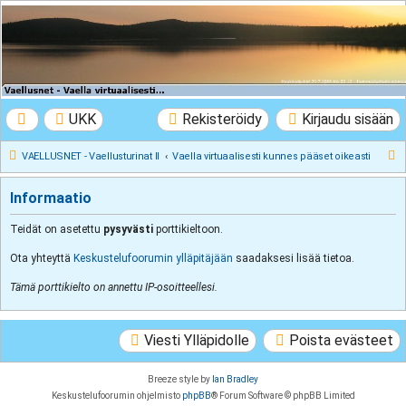
VAELLUSNET -
Vaellusturinat II
Keskustelua vaeltamisesta ja Lapista
UKK
Rekisteröidy
Kirjaudu sisään
E
VAELLUSNET - Vaellusturinat II
Vaella virtuaalisesti kunnes pääset oikeasti
t
Informaatio
s
i
Teidät on asetettu
pysyvästi
porttikieltoon.
Ota yhteyttä
Keskustelufoorumin ylläpitäjään
saadaksesi lisää tietoa.
Tämä porttikielto on annettu IP-osoitteellesi.
Viesti Ylläpidolle
Poista evästeet
Breeze style by
Ian Bradley
Keskustelufoorumin ohjelmisto
phpBB
® Forum Software © phpBB Limited