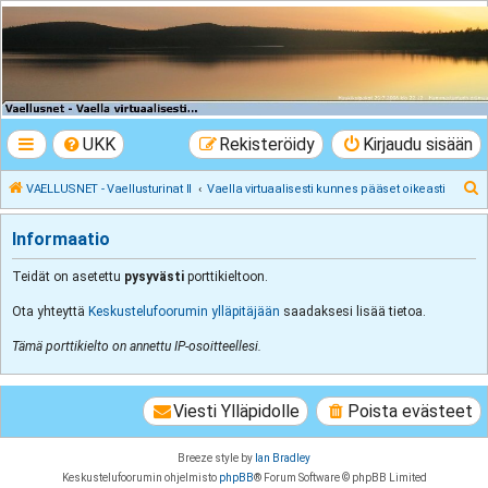
VAELLUSNET -
Vaellusturinat II
Keskustelua vaeltamisesta ja Lapista
UKK
Rekisteröidy
Kirjaudu sisään
E
VAELLUSNET - Vaellusturinat II
Vaella virtuaalisesti kunnes pääset oikeasti
t
Informaatio
s
i
Teidät on asetettu
pysyvästi
porttikieltoon.
Ota yhteyttä
Keskustelufoorumin ylläpitäjään
saadaksesi lisää tietoa.
Tämä porttikielto on annettu IP-osoitteellesi.
Viesti Ylläpidolle
Poista evästeet
Breeze style by
Ian Bradley
Keskustelufoorumin ohjelmisto
phpBB
® Forum Software © phpBB Limited