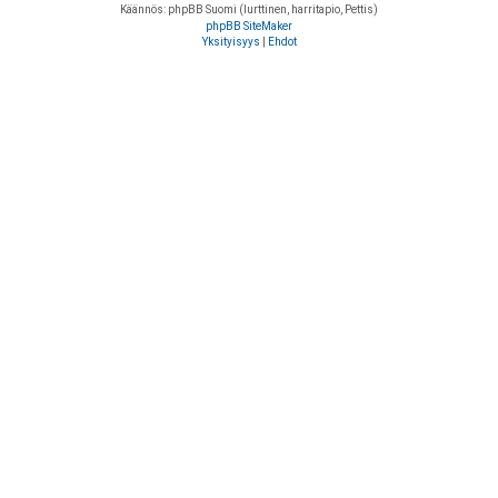
Käännös: phpBB Suomi (lurttinen, harritapio, Pettis)
phpBB SiteMaker
Yksityisyys
|
Ehdot