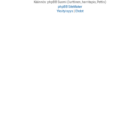
Käännös: phpBB Suomi (lurttinen, harritapio, Pettis)
phpBB SiteMaker
Yksityisyys
|
Ehdot