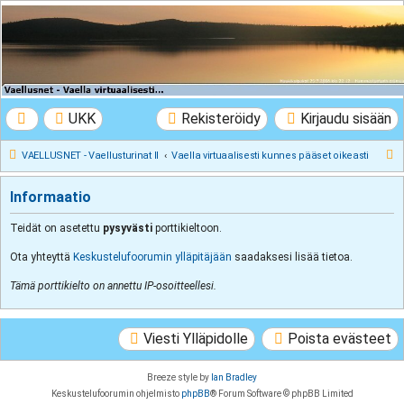
VAELLUSNET -
Vaellusturinat II
Keskustelua vaeltamisesta ja Lapista
UKK
Rekisteröidy
Kirjaudu sisään
E
VAELLUSNET - Vaellusturinat II
Vaella virtuaalisesti kunnes pääset oikeasti
t
Informaatio
s
i
Teidät on asetettu
pysyvästi
porttikieltoon.
Ota yhteyttä
Keskustelufoorumin ylläpitäjään
saadaksesi lisää tietoa.
Tämä porttikielto on annettu IP-osoitteellesi.
Viesti Ylläpidolle
Poista evästeet
Breeze style by
Ian Bradley
Keskustelufoorumin ohjelmisto
phpBB
® Forum Software © phpBB Limited