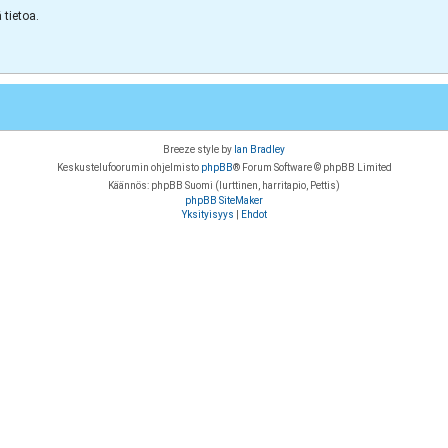
tietoa.
Breeze style by
Ian Bradley
Keskustelufoorumin ohjelmisto
phpBB
® Forum Software © phpBB Limited
Käännös: phpBB Suomi (lurttinen, harritapio, Pettis)
phpBB SiteMaker
Yksityisyys
|
Ehdot