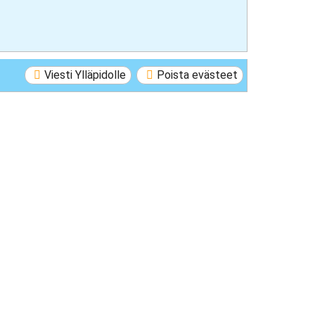
Viesti Ylläpidolle
Poista evästeet