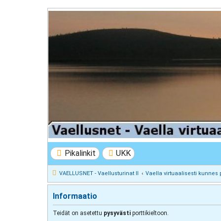
VAELLUSNET - Vaellusturinat II
Keskustelua vaeltamisesta ja Lapista
Pikalinkit
UKK
VAELLUSNET - Vaellusturinat II
Vaella virtuaalisesti kunnes 
Informaatio
Teidät on asetettu
pysyvästi
porttikieltoon.