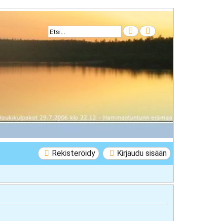
Etsi
Tarkennettu haku
Rekisteröidy
Kirjaudu sisään