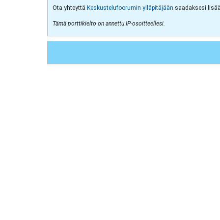
Ota yhteyttä
Keskustelufoorumin ylläpitäjään
saadaksesi lisää 
Tämä porttikielto on annettu IP-osoitteellesi.