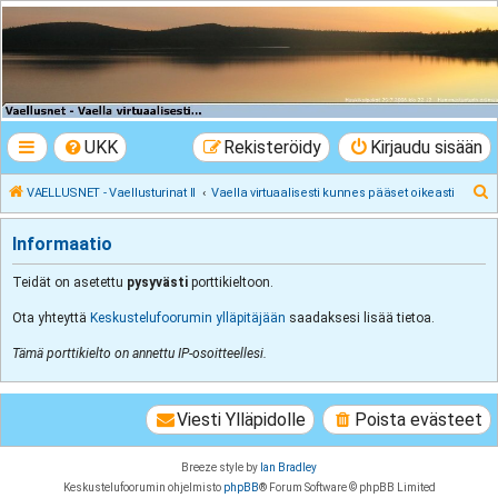
VAELLUSNET -
Vaellusturinat II
Keskustelua vaeltamisesta ja Lapista
UKK
Rekisteröidy
Kirjaudu sisään
E
VAELLUSNET - Vaellusturinat II
Vaella virtuaalisesti kunnes pääset oikeasti
t
Informaatio
s
i
Teidät on asetettu
pysyvästi
porttikieltoon.
Ota yhteyttä
Keskustelufoorumin ylläpitäjään
saadaksesi lisää tietoa.
Tämä porttikielto on annettu IP-osoitteellesi.
Viesti Ylläpidolle
Poista evästeet
Breeze style by
Ian Bradley
Keskustelufoorumin ohjelmisto
phpBB
® Forum Software © phpBB Limited