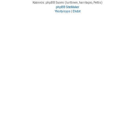
Käännös: phpBB Suomi (lurttinen, harritapio, Pettis)
phpBB SiteMaker
Yksityisyys
|
Ehdot