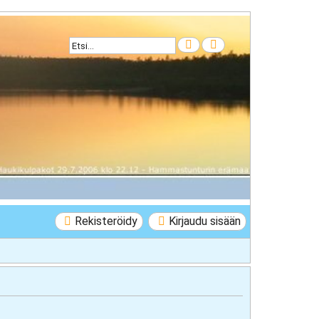
Etsi
Tarkennettu haku
Rekisteröidy
Kirjaudu sisään