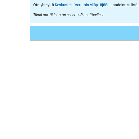
Ota yhteyttä
Keskustelufoorumin ylläpitäjään
saadaksesi lisää 
Tämä porttikielto on annettu IP-osoitteellesi.