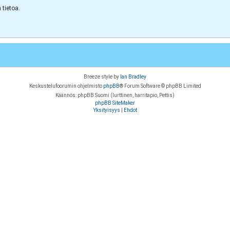
tietoa.
Breeze style by
Ian Bradley
Keskustelufoorumin ohjelmisto
phpBB
® Forum Software © phpBB Limited
Käännös: phpBB Suomi (lurttinen, harritapio, Pettis)
phpBB SiteMaker
Yksityisyys
|
Ehdot