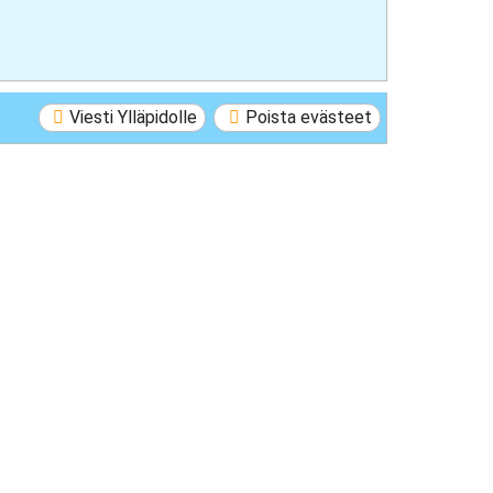
Viesti Ylläpidolle
Poista evästeet