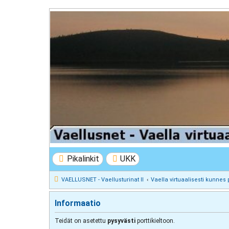
VAELLUSNET - Vaellusturinat II
Keskustelua vaeltamisesta ja Lapista
Pikalinkit
UKK
VAELLUSNET - Vaellusturinat II
Vaella virtuaalisesti kunnes 
Informaatio
Teidät on asetettu
pysyvästi
porttikieltoon.