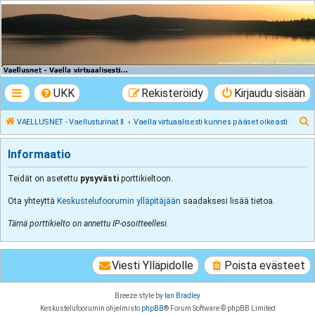
VAELLUSNET -
Vaellusturinat II
Keskustelua vaeltamisesta ja Lapista
UKK
Rekisteröidy
Kirjaudu sisään
E
VAELLUSNET - Vaellusturinat II
Vaella virtuaalisesti kunnes pääset oikeasti
t
Informaatio
s
i
Teidät on asetettu
pysyvästi
porttikieltoon.
Ota yhteyttä
Keskustelufoorumin ylläpitäjään
saadaksesi lisää tietoa.
Tämä porttikielto on annettu IP-osoitteellesi.
Viesti Ylläpidolle
Poista evästeet
Breeze style by
Ian Bradley
Keskustelufoorumin ohjelmisto
phpBB
® Forum Software © phpBB Limited