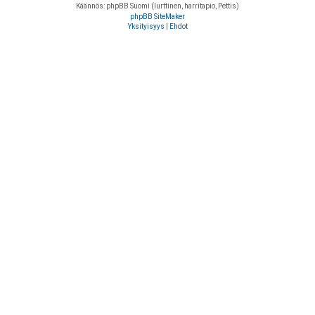
Käännös: phpBB Suomi (lurttinen, harritapio, Pettis)
phpBB SiteMaker
Yksityisyys
|
Ehdot