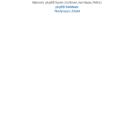
Käännös: phpBB Suomi (lurttinen, harritapio, Pettis)
phpBB SiteMaker
Yksityisyys
|
Ehdot