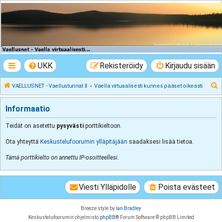
VAELLUSNET -
Vaellusturinat II
Keskustelua vaeltamisesta ja Lapista
UKK
Rekisteröidy
Kirjaudu sisään
E
VAELLUSNET - Vaellusturinat II
Vaella virtuaalisesti kunnes pääset oikeasti
t
Informaatio
s
i
Teidät on asetettu
pysyvästi
porttikieltoon.
Ota yhteyttä
Keskustelufoorumin ylläpitäjään
saadaksesi lisää tietoa.
Tämä porttikielto on annettu IP-osoitteellesi.
Viesti Ylläpidolle
Poista evästeet
Breeze style by
Ian Bradley
Keskustelufoorumin ohjelmisto
phpBB
® Forum Software © phpBB Limited