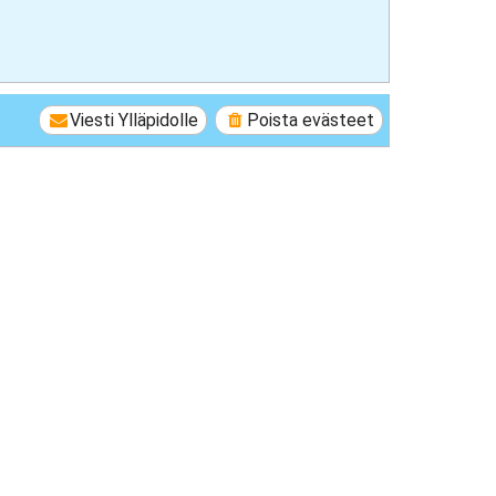
Viesti Ylläpidolle
Poista evästeet