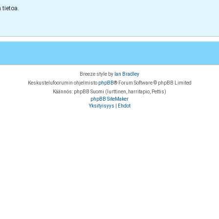
tietoa.
Breeze style by
Ian Bradley
Keskustelufoorumin ohjelmisto
phpBB
® Forum Software © phpBB Limited
Käännös: phpBB Suomi (lurttinen, harritapio, Pettis)
phpBB SiteMaker
Yksityisyys
|
Ehdot