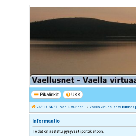
VAELLUSNET - Vaellusturinat II
Keskustelua vaeltamisesta ja Lapista
Pikalinkit
UKK
VAELLUSNET - Vaellusturinat II
Vaella virtuaalisesti kunnes 
Informaatio
Teidät on asetettu
pysyvästi
porttikieltoon.