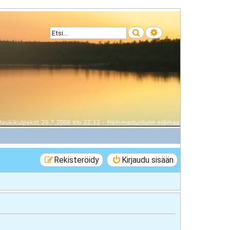
Etsi
Tarkennettu haku
Rekisteröidy
Kirjaudu sisään