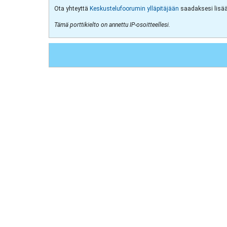
Ota yhteyttä
Keskustelufoorumin ylläpitäjään
saadaksesi lisää 
Tämä porttikielto on annettu IP-osoitteellesi.