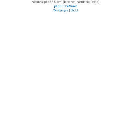
Käännös: phpBB Suomi (lurttinen, harritapio, Pettis)
phpBB SiteMaker
Yksityisyys
|
Ehdot