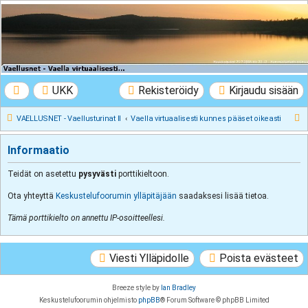
VAELLUSNET -
Vaellusturinat II
Keskustelua vaeltamisesta ja Lapista
UKK
Rekisteröidy
Kirjaudu sisään
E
VAELLUSNET - Vaellusturinat II
Vaella virtuaalisesti kunnes pääset oikeasti
t
Informaatio
s
i
Teidät on asetettu
pysyvästi
porttikieltoon.
Ota yhteyttä
Keskustelufoorumin ylläpitäjään
saadaksesi lisää tietoa.
Tämä porttikielto on annettu IP-osoitteellesi.
Viesti Ylläpidolle
Poista evästeet
Breeze style by
Ian Bradley
Keskustelufoorumin ohjelmisto
phpBB
® Forum Software © phpBB Limited