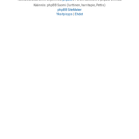
Käännös: phpBB Suomi (lurttinen, harritapio, Pettis)
phpBB SiteMaker
Yksityisyys
|
Ehdot