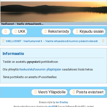
VAELLUSNET -
Vaellusturinat II
Keskustelua vaeltamisesta ja Lapista
UKK
Rekisteröidy
Kirjaudu sisään
E
VAELLUSNET - Vaellusturinat II
Vaella virtuaalisesti kunnes pääset oikeasti
t
s
Informaatio
i
Teidät on asetettu
pysyvästi
porttikieltoon.
Ota yhteyttä
Keskustelufoorumin ylläpitäjään
saadaksesi lisää tietoa.
Tämä porttikielto on annettu IP-osoitteellesi.
Viesti Ylläpidolle
Poista evästeet
Breeze style by
Ian Bradley
Keskustelufoorumin ohjelmisto
phpBB
® Forum Software © phpBB Limited