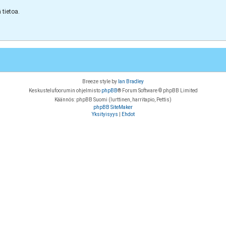
tietoa.
Breeze style by
Ian Bradley
Keskustelufoorumin ohjelmisto
phpBB
® Forum Software © phpBB Limited
Käännös: phpBB Suomi (lurttinen, harritapio, Pettis)
phpBB SiteMaker
Yksityisyys
|
Ehdot