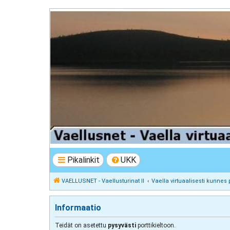
VAELLUSNET - Vaellusturinat II
Keskustelua vaeltamisesta ja Lapista
Pikalinkit
UKK
VAELLUSNET - Vaellusturinat II
Vaella virtuaalisesti kunnes 
Informaatio
Teidät on asetettu
pysyvästi
porttikieltoon.