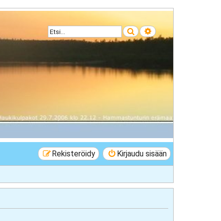
Etsi
Tarkennettu haku
Rekisteröidy
Kirjaudu sisään