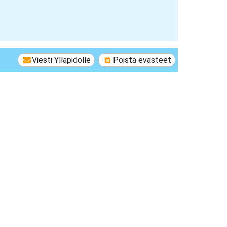
Viesti Ylläpidolle
Poista evästeet