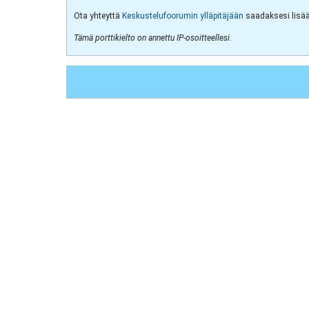
Ota yhteyttä
Keskustelufoorumin ylläpitäjään
saadaksesi lisää 
Tämä porttikielto on annettu IP-osoitteellesi.