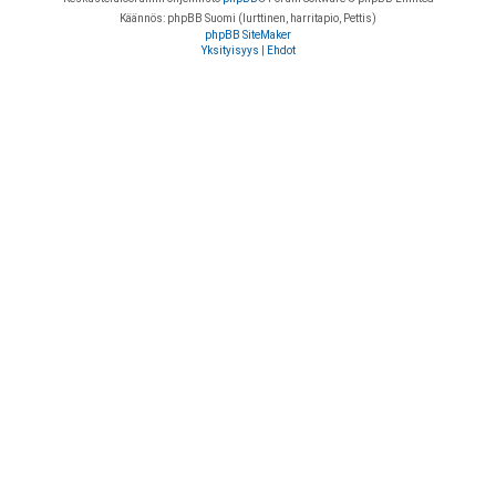
Käännös: phpBB Suomi (lurttinen, harritapio, Pettis)
phpBB SiteMaker
Yksityisyys
|
Ehdot