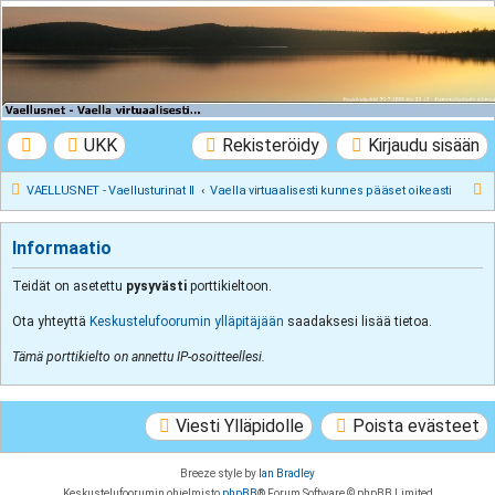
VAELLUSNET -
Vaellusturinat II
Keskustelua vaeltamisesta ja Lapista
UKK
Rekisteröidy
Kirjaudu sisään
E
VAELLUSNET - Vaellusturinat II
Vaella virtuaalisesti kunnes pääset oikeasti
t
s
Informaatio
i
Teidät on asetettu
pysyvästi
porttikieltoon.
Ota yhteyttä
Keskustelufoorumin ylläpitäjään
saadaksesi lisää tietoa.
Tämä porttikielto on annettu IP-osoitteellesi.
Viesti Ylläpidolle
Poista evästeet
Breeze style by
Ian Bradley
Keskustelufoorumin ohjelmisto
phpBB
® Forum Software © phpBB Limited