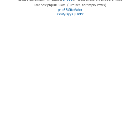
Käännös: phpBB Suomi (lurttinen, harritapio, Pettis)
phpBB SiteMaker
Yksityisyys
|
Ehdot