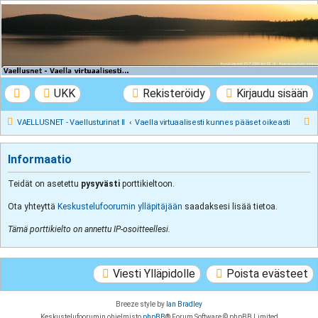
VAELLUSNET -
Vaellusturinat II
Keskustelua vaeltamisesta ja Lapista
UKK
Rekisteröidy
Kirjaudu sisään
E
VAELLUSNET - Vaellusturinat II
Vaella virtuaalisesti kunnes pääset oikeasti
t
s
Informaatio
i
Teidät on asetettu
pysyvästi
porttikieltoon.
Ota yhteyttä
Keskustelufoorumin ylläpitäjään
saadaksesi lisää tietoa.
Tämä porttikielto on annettu IP-osoitteellesi.
Viesti Ylläpidolle
Poista evästeet
Breeze style by
Ian Bradley
Keskustelufoorumin ohjelmisto
phpBB
® Forum Software © phpBB Limited