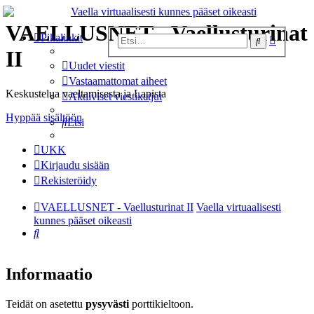
VAELLUSNET - Vaellusturinat
Tarkenne
Pikalinkit
Etsi
haku
II
Uudet viestit
Vastaamattomat aiheet
Keskustelua vaeltamisesta ja Lapista
Aktiiviset viestiketjut
Hyppää sisältöön
Etsi
UKK
Kirjaudu sisään
Rekisteröidy
VAELLUSNET - Vaellusturinat II
Vaella virtuaalisesti
kunnes pääset oikeasti
Etsi
Informaatio
Teidät on asetettu
pysyvästi
porttikieltoon.