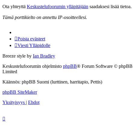
Ota yhteyttä
Keskustelufoorumin ylläpitäjään
saadaksesi lisää tietoa.
Tämä porttikielto on annettu IP-osoitteellesi.
Poista evästeet
Viesti Ylläpidolle
Breeze style by
Ian Bradley
Keskustelufoorumin ohjelmisto
phpBB
® Forum Software © phpBB
Limited
Käännös: phpBB Suomi (lurttinen, harritapio, Pettis)
phpBB SiteMaker
Yksityisyys
|
Ehdot