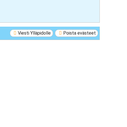
Viesti Ylläpidolle
Poista evästeet