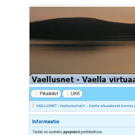
VAELLUSNET - Vaellusturinat II
Keskustelua vaeltamisesta ja Lapista
Pikalinkit
UKK
VAELLUSNET - Vaellusturinat II
Vaella virtuaalisesti kunnes 
Informaatio
Teidät on asetettu
pysyvästi
porttikieltoon.