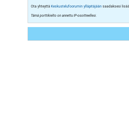
Ota yhteyttä
Keskustelufoorumin ylläpitäjään
saadaksesi lisää 
Tämä porttikielto on annettu IP-osoitteellesi.