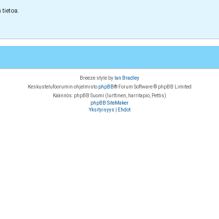
tietoa.
Breeze style by
Ian Bradley
Keskustelufoorumin ohjelmisto
phpBB
® Forum Software © phpBB Limited
Käännös: phpBB Suomi (lurttinen, harritapio, Pettis)
phpBB SiteMaker
Yksityisyys
|
Ehdot