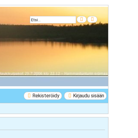
Etsi
Tarkennettu haku
Rekisteröidy
Kirjaudu sisään