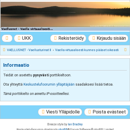
VAELLUSNET -
Vaellusturinat II
Keskustelua vaeltamisesta ja Lapista
UKK
Rekisteröidy
Kirjaudu sisään
E
VAELLUSNET - Vaellusturinat II
Vaella virtuaalisesti kunnes pääset oikeasti
t
s
Informaatio
i
Teidät on asetettu
pysyvästi
porttikieltoon.
Ota yhteyttä
Keskustelufoorumin ylläpitäjään
saadaksesi lisää tietoa.
Tämä porttikielto on annettu IP-osoitteellesi.
Viesti Ylläpidolle
Poista evästeet
Breeze style by
Ian Bradley
Keskustelufoorumin ohjelmisto
phpBB
® Forum Software © phpBB Limited