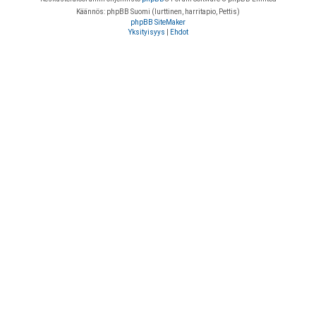
Käännös: phpBB Suomi (lurttinen, harritapio, Pettis)
phpBB SiteMaker
Yksityisyys
|
Ehdot