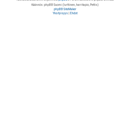
Käännös: phpBB Suomi (lurttinen, harritapio, Pettis)
phpBB SiteMaker
Yksityisyys
|
Ehdot