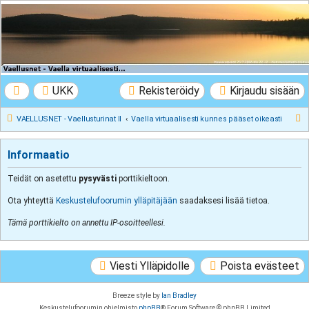
VAELLUSNET -
Vaellusturinat II
Keskustelua vaeltamisesta ja Lapista
UKK
Rekisteröidy
Kirjaudu sisään
E
VAELLUSNET - Vaellusturinat II
Vaella virtuaalisesti kunnes pääset oikeasti
t
s
Informaatio
i
Teidät on asetettu
pysyvästi
porttikieltoon.
Ota yhteyttä
Keskustelufoorumin ylläpitäjään
saadaksesi lisää tietoa.
Tämä porttikielto on annettu IP-osoitteellesi.
Viesti Ylläpidolle
Poista evästeet
Breeze style by
Ian Bradley
Keskustelufoorumin ohjelmisto
phpBB
® Forum Software © phpBB Limited