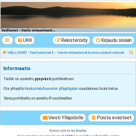
VAELLUSNET -
Vaellusturinat II
Keskustelua vaeltamisesta ja Lapista
UKK
Rekisteröidy
Kirjaudu sisään
E
VAELLUSNET - Vaellusturinat II
Vaella virtuaalisesti kunnes pääset oikeasti
t
s
Informaatio
i
Teidät on asetettu
pysyvästi
porttikieltoon.
Ota yhteyttä
Keskustelufoorumin ylläpitäjään
saadaksesi lisää tietoa.
Tämä porttikielto on annettu IP-osoitteellesi.
Viesti Ylläpidolle
Poista evästeet
Breeze style by
Ian Bradley