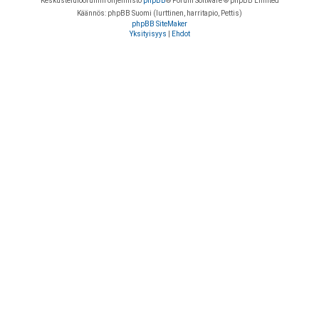
Keskustelufoorumin ohjelmisto
phpBB
® Forum Software © phpBB Limited
Käännös: phpBB Suomi (lurttinen, harritapio, Pettis)
phpBB SiteMaker
Yksityisyys
|
Ehdot