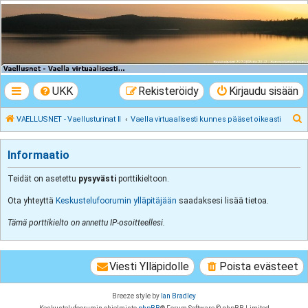
VAELLUSNET -
Vaellusturinat II
Keskustelua vaeltamisesta ja Lapista
UKK
Rekisteröidy
Kirjaudu sisään
E
VAELLUSNET - Vaellusturinat II
Vaella virtuaalisesti kunnes pääset oikeasti
t
s
Informaatio
i
Teidät on asetettu
pysyvästi
porttikieltoon.
Ota yhteyttä
Keskustelufoorumin ylläpitäjään
saadaksesi lisää tietoa.
Tämä porttikielto on annettu IP-osoitteellesi.
Viesti Ylläpidolle
Poista evästeet
Breeze style by
Ian Bradley