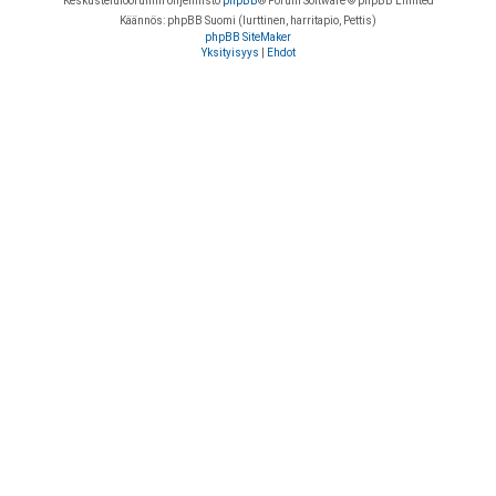
Keskustelufoorumin ohjelmisto
phpBB
® Forum Software © phpBB Limited
Käännös: phpBB Suomi (lurttinen, harritapio, Pettis)
phpBB SiteMaker
Yksityisyys
|
Ehdot