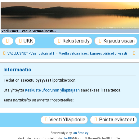
VAELLUSNET -
Vaellusturinat II
Keskustelua vaeltamisesta ja Lapista
UKK
Rekisteröidy
Kirjaudu sisään
E
VAELLUSNET - Vaellusturinat II
Vaella virtuaalisesti kunnes pääset oikeasti
t
s
Informaatio
i
Teidät on asetettu
pysyvästi
porttikieltoon.
Ota yhteyttä
Keskustelufoorumin ylläpitäjään
saadaksesi lisää tietoa.
Tämä porttikielto on annettu IP-osoitteellesi.
Viesti Ylläpidolle
Poista evästeet
Breeze style by
Ian Bradley
Keskustelufoorumin ohjelmisto
phpBB
® Forum Software © phpBB Limited