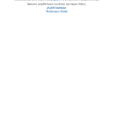
Käännös: phpBB Suomi (lurttinen, harritapio, Pettis)
phpBB SiteMaker
Yksityisyys
|
Ehdot