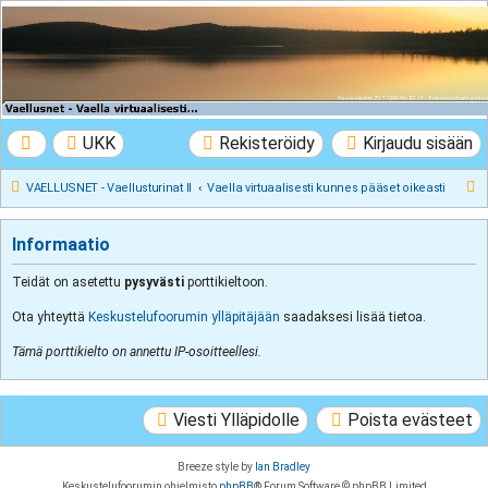
VAELLUSNET -
Vaellusturinat II
Keskustelua vaeltamisesta ja Lapista
UKK
Rekisteröidy
Kirjaudu sisään
E
VAELLUSNET - Vaellusturinat II
Vaella virtuaalisesti kunnes pääset oikeasti
t
s
Informaatio
i
Teidät on asetettu
pysyvästi
porttikieltoon.
Ota yhteyttä
Keskustelufoorumin ylläpitäjään
saadaksesi lisää tietoa.
Tämä porttikielto on annettu IP-osoitteellesi.
Viesti Ylläpidolle
Poista evästeet
Breeze style by
Ian Bradley
Keskustelufoorumin ohjelmisto
phpBB
® Forum Software © phpBB Limited