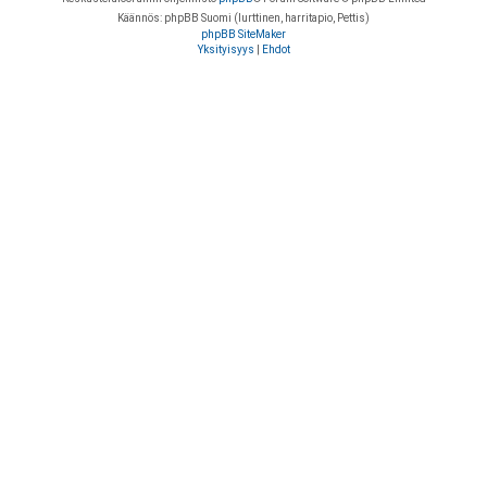
Käännös: phpBB Suomi (lurttinen, harritapio, Pettis)
phpBB SiteMaker
Yksityisyys
|
Ehdot