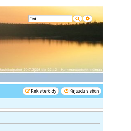
Etsi
Tarkennettu haku
Rekisteröidy
Kirjaudu sisään