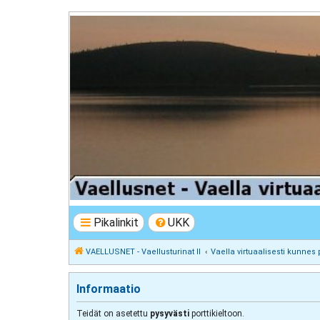
VAELLUSNET - Vaellusturinat II
Keskustelua vaeltamisesta ja Lapista
Pikalinkit
UKK
VAELLUSNET - Vaellusturinat II
Vaella virtuaalisesti kunnes 
Informaatio
Teidät on asetettu
pysyvästi
porttikieltoon.