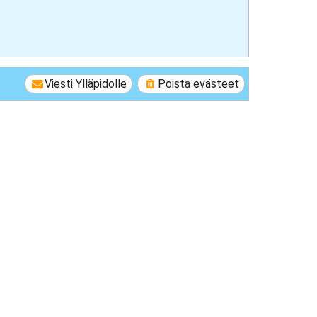
Viesti Ylläpidolle
Poista evästeet