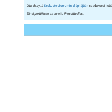
Ota yhteyttä
Keskustelufoorumin ylläpitäjään
saadaksesi lisää 
Tämä porttikielto on annettu IP-osoitteellesi.