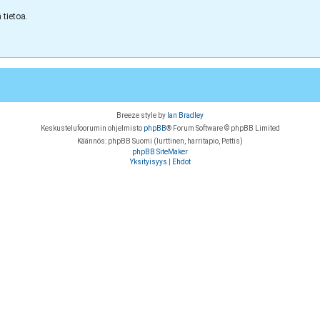
tietoa.
Breeze style by
Ian Bradley
Keskustelufoorumin ohjelmisto
phpBB
® Forum Software © phpBB Limited
Käännös: phpBB Suomi (lurttinen, harritapio, Pettis)
phpBB SiteMaker
Yksityisyys
|
Ehdot