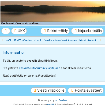
VAELLUSNET -
Vaellusturinat II
Keskustelua vaeltamisesta ja Lapista
UKK
Rekisteröidy
Kirjaudu sisään
E
VAELLUSNET - Vaellusturinat II
Vaella virtuaalisesti kunnes pääset oikeasti
t
s
Informaatio
i
Teidät on asetettu
pysyvästi
porttikieltoon.
Ota yhteyttä
Keskustelufoorumin ylläpitäjään
saadaksesi lisää tietoa.
Tämä porttikielto on annettu IP-osoitteellesi.
Viesti Ylläpidolle
Poista evästeet
Breeze style by
Ian Bradley
Keskustelufoorumin ohjelmisto
phpBB
® Forum Software © phpBB Limited