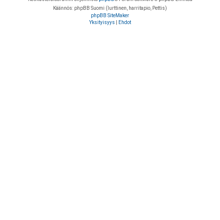
Käännös: phpBB Suomi (lurttinen, harritapio, Pettis)
phpBB SiteMaker
Yksityisyys
|
Ehdot