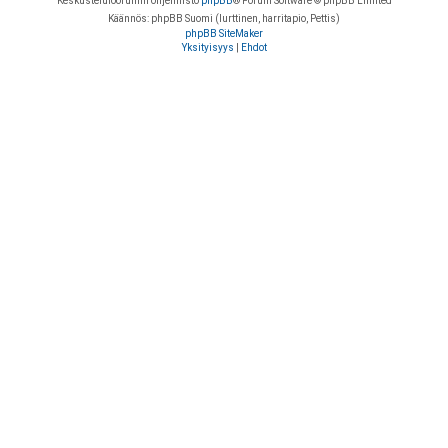
Keskustelufoorumin ohjelmisto
phpBB
® Forum Software © phpBB Limited
Käännös: phpBB Suomi (lurttinen, harritapio, Pettis)
phpBB SiteMaker
Yksityisyys
|
Ehdot