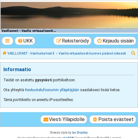
VAELLUSNET -
Vaellusturinat II
Keskustelua vaeltamisesta ja Lapista
UKK
Rekisteröidy
Kirjaudu sisään
E
VAELLUSNET - Vaellusturinat II
Vaella virtuaalisesti kunnes pääset oikeasti
t
s
Informaatio
i
Teidät on asetettu
pysyvästi
porttikieltoon.
Ota yhteyttä
Keskustelufoorumin ylläpitäjään
saadaksesi lisää tietoa.
Tämä porttikielto on annettu IP-osoitteellesi.
Viesti Ylläpidolle
Poista evästeet
Breeze style by
Ian Bradley