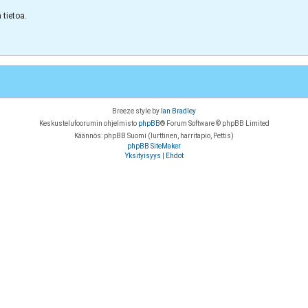
tietoa.
Breeze style by
Ian Bradley
Keskustelufoorumin ohjelmisto
phpBB
® Forum Software © phpBB Limited
Käännös: phpBB Suomi (lurttinen, harritapio, Pettis)
phpBB SiteMaker
Yksityisyys
|
Ehdot