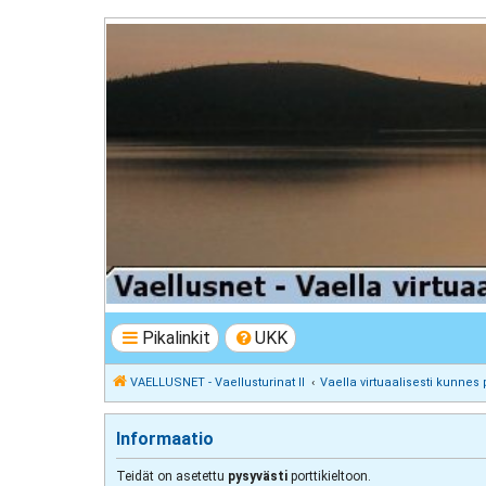
VAELLUSNET - Vaellusturinat II
Keskustelua vaeltamisesta ja Lapista
Pikalinkit
UKK
VAELLUSNET - Vaellusturinat II
Vaella virtuaalisesti kunnes 
Informaatio
Teidät on asetettu
pysyvästi
porttikieltoon.