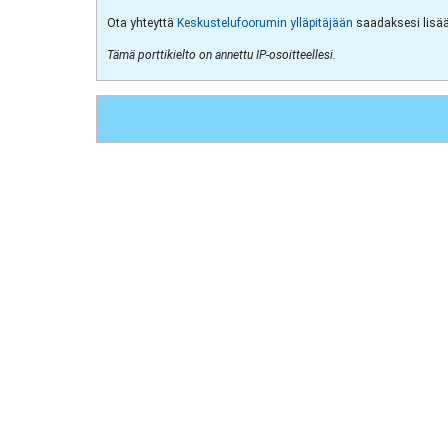
Ota yhteyttä
Keskustelufoorumin ylläpitäjään
saadaksesi lisää 
Tämä porttikielto on annettu IP-osoitteellesi.