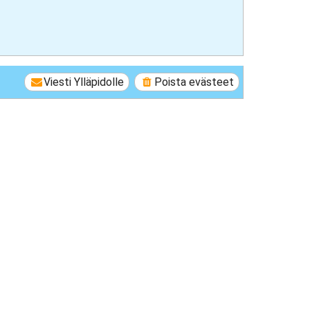
Viesti Ylläpidolle
Poista evästeet