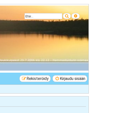
Etsi
Tarkennettu haku
Rekisteröidy
Kirjaudu sisään