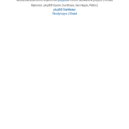
Keskustelufoorumin ohjelmisto
phpBB
® Forum Software © phpBB Limited
Käännös: phpBB Suomi (lurttinen, harritapio, Pettis)
phpBB SiteMaker
Yksityisyys
|
Ehdot