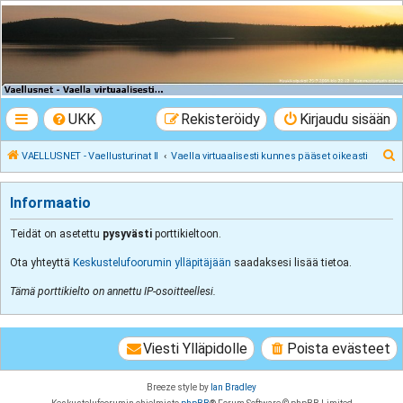
VAELLUSNET -
Vaellusturinat II
Keskustelua vaeltamisesta ja Lapista
UKK
Rekisteröidy
Kirjaudu sisään
E
VAELLUSNET - Vaellusturinat II
Vaella virtuaalisesti kunnes pääset oikeasti
t
s
Informaatio
i
Teidät on asetettu
pysyvästi
porttikieltoon.
Ota yhteyttä
Keskustelufoorumin ylläpitäjään
saadaksesi lisää tietoa.
Tämä porttikielto on annettu IP-osoitteellesi.
Viesti Ylläpidolle
Poista evästeet
Breeze style by
Ian Bradley