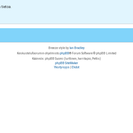
tietoa.
Breeze style by
Ian Bradley
Keskustelufoorumin ohjelmisto
phpBB
® Forum Software © phpBB Limited
Käännös: phpBB Suomi (lurttinen, harritapio, Pettis)
phpBB SiteMaker
Yksityisyys
|
Ehdot