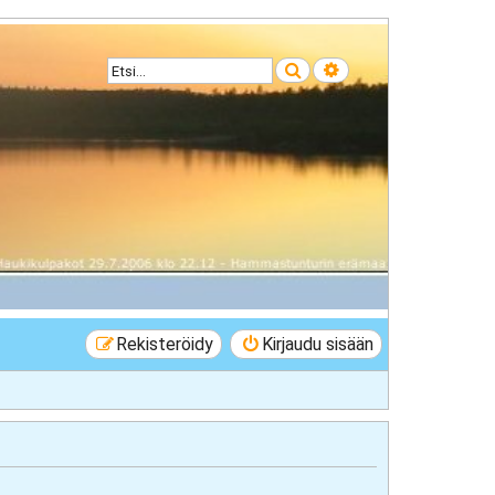
Etsi
Tarkennettu haku
Rekisteröidy
Kirjaudu sisään