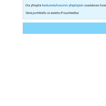
Ota yhteyttä
Keskustelufoorumin ylläpitäjään
saadaksesi lisää 
Tämä porttikielto on annettu IP-osoitteellesi.