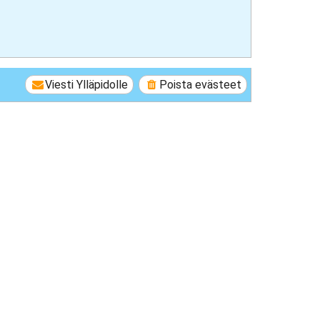
Viesti Ylläpidolle
Poista evästeet