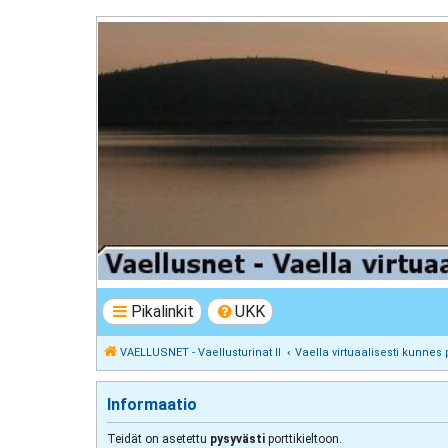
VAELLUSNET - Vaellusturinat II
Keskustelua vaeltamisesta ja Lapista
Pikalinkit
UKK
VAELLUSNET - Vaellusturinat II
Vaella virtuaalisesti kunnes 
Informaatio
Teidät on asetettu
pysyvästi
porttikieltoon.