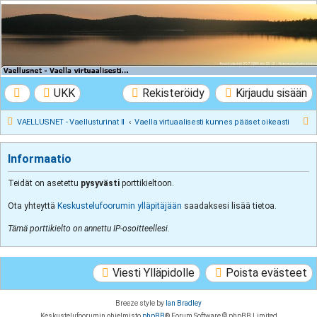
VAELLUSNET -
Vaellusturinat II
Keskustelua vaeltamisesta ja Lapista
UKK
Rekisteröidy
Kirjaudu sisään
E
VAELLUSNET - Vaellusturinat II
Vaella virtuaalisesti kunnes pääset oikeasti
t
s
Informaatio
i
Teidät on asetettu
pysyvästi
porttikieltoon.
Ota yhteyttä
Keskustelufoorumin ylläpitäjään
saadaksesi lisää tietoa.
Tämä porttikielto on annettu IP-osoitteellesi.
Viesti Ylläpidolle
Poista evästeet
Breeze style by
Ian Bradley
Keskustelufoorumin ohjelmisto
phpBB
® Forum Software © phpBB Limited