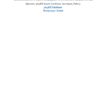
Käännös: phpBB Suomi (lurttinen, harritapio, Pettis)
phpBB SiteMaker
Yksityisyys
|
Ehdot