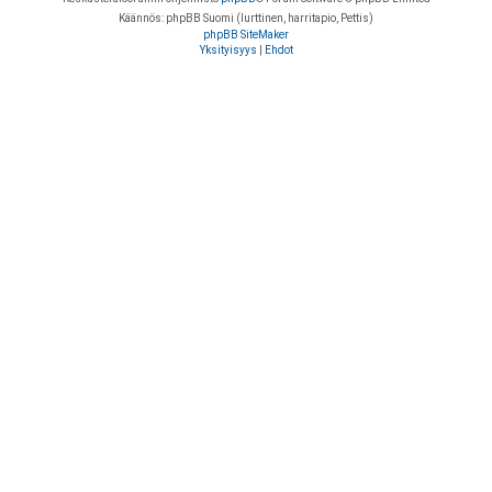
Käännös: phpBB Suomi (lurttinen, harritapio, Pettis)
phpBB SiteMaker
Yksityisyys
|
Ehdot