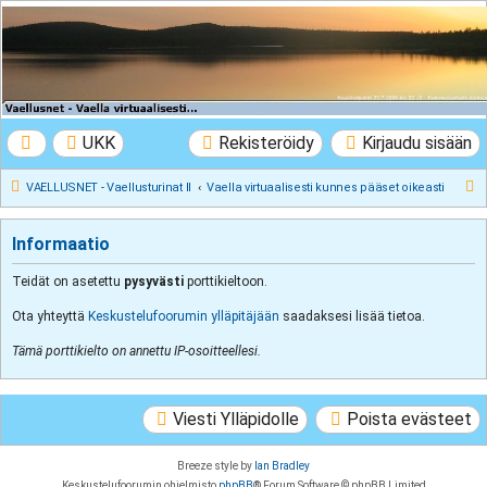
VAELLUSNET -
Vaellusturinat II
Keskustelua vaeltamisesta ja Lapista
UKK
Rekisteröidy
Kirjaudu sisään
E
VAELLUSNET - Vaellusturinat II
Vaella virtuaalisesti kunnes pääset oikeasti
t
s
Informaatio
i
Teidät on asetettu
pysyvästi
porttikieltoon.
Ota yhteyttä
Keskustelufoorumin ylläpitäjään
saadaksesi lisää tietoa.
Tämä porttikielto on annettu IP-osoitteellesi.
Viesti Ylläpidolle
Poista evästeet
Breeze style by
Ian Bradley
Keskustelufoorumin ohjelmisto
phpBB
® Forum Software © phpBB Limited