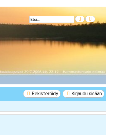
Etsi
Tarkennettu haku
Rekisteröidy
Kirjaudu sisään