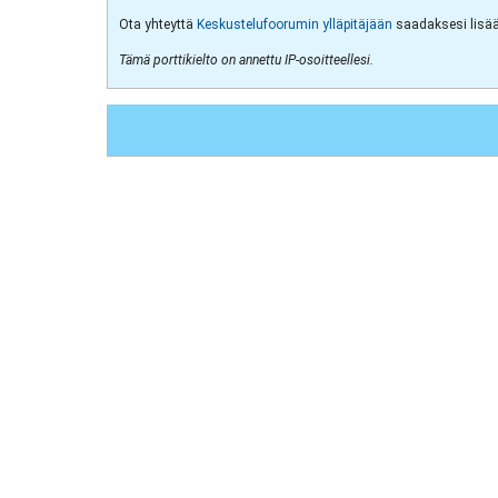
Ota yhteyttä
Keskustelufoorumin ylläpitäjään
saadaksesi lisää 
Tämä porttikielto on annettu IP-osoitteellesi.