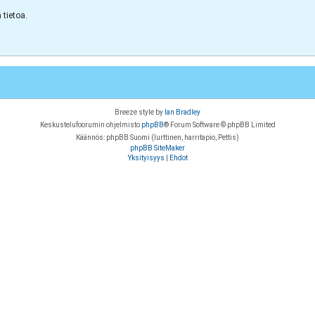
tietoa.
Breeze style by
Ian Bradley
Keskustelufoorumin ohjelmisto
phpBB
® Forum Software © phpBB Limited
Käännös: phpBB Suomi (lurttinen, harritapio, Pettis)
phpBB SiteMaker
Yksityisyys
|
Ehdot