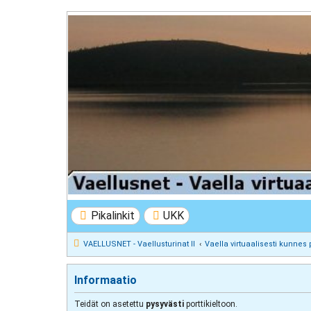
VAELLUSNET - Vaellusturinat II
Keskustelua vaeltamisesta ja Lapista
Pikalinkit
UKK
VAELLUSNET - Vaellusturinat II
Vaella virtuaalisesti kunnes 
Informaatio
Teidät on asetettu
pysyvästi
porttikieltoon.