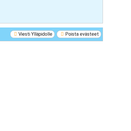
Viesti Ylläpidolle
Poista evästeet