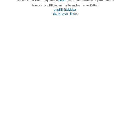
Keskustelufoorumin ohjelmisto
phpBB
® Forum Software © phpBB Limited
Käännös: phpBB Suomi (lurttinen, harritapio, Pettis)
phpBB SiteMaker
Yksityisyys
|
Ehdot