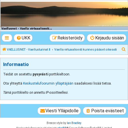
VAELLUSNET -
Vaellusturinat II
Keskustelua vaeltamisesta ja Lapista
UKK
Rekisteröidy
Kirjaudu sisään
E
VAELLUSNET - Vaellusturinat II
Vaella virtuaalisesti kunnes pääset oikeasti
t
s
Informaatio
i
Teidät on asetettu
pysyvästi
porttikieltoon.
Ota yhteyttä
Keskustelufoorumin ylläpitäjään
saadaksesi lisää tietoa.
Tämä porttikielto on annettu IP-osoitteellesi.
Viesti Ylläpidolle
Poista evästeet
Breeze style by
Ian Bradley